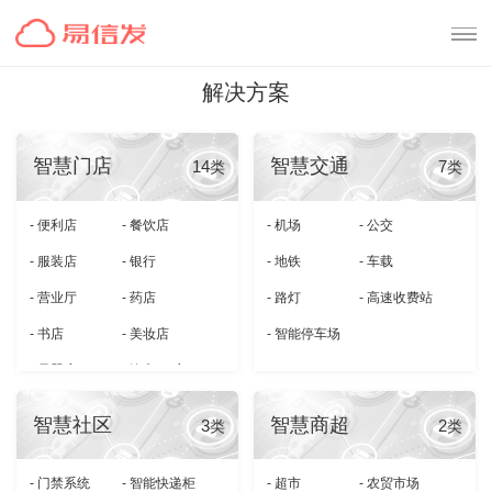
解决方案
首页
智慧门店
智慧交通
产品中心
14
7
类
类
- 便利店
- 餐饮店
- 机场
- 公交
解决方案
- 服装店
- 银行
- 地铁
- 车载
新闻中心
- 营业厅
- 药店
- 路灯
- 高速收费站
- 书店
- 美妆店
- 智能停车场
关于易售
- 母婴店
- 汽车4S店
- 健身房
- 剧本杀店
智慧社区
智慧商超
3
2
类
类
- 宠物店
- 店招
- 门禁系统
- 智能快递柜
- 超市
- 农贸市场